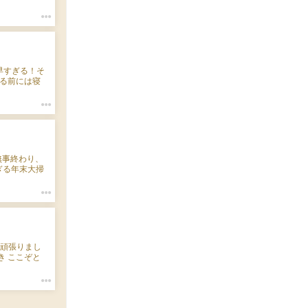
年ぶりにドレス
今宵も素敵な
 早すぎる！そ
わる前には寝
っぷりですの
も無事終わり、
すぎる年末大掃
してる気がする
愛がってあげ
 ?oO そ
ン頑張りまし
き ここぞと
ってなさすぎ
っ走りますよ