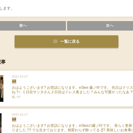
します。
前へ
次へ
一覧に戻る
記事
2021-12-27
🆕
おはようございます? お世話になります。eStee 藤ノ叶です。 先日はクリ
ね ?✨ １日目サンタさん２日目はドレス着ました ? みんな可愛かったなあ ?
時間はあっという間で ? もう残り４日目。。やり残した事しかない！笑 eSt
藤ノ叶
まで元気モリモリに営業です ? 本日は月曜日ですが営業しております ????
るぞおおおおおおお ?? 皆様お待ちしております。 それでは失礼します。
2021-12-17
🆕
おはようございます? お世話になります。eSteeの藤ノ叶です。 長らく更
りました ?? でも生きております。相変わらず酔ってる ☝? 美味しいお食