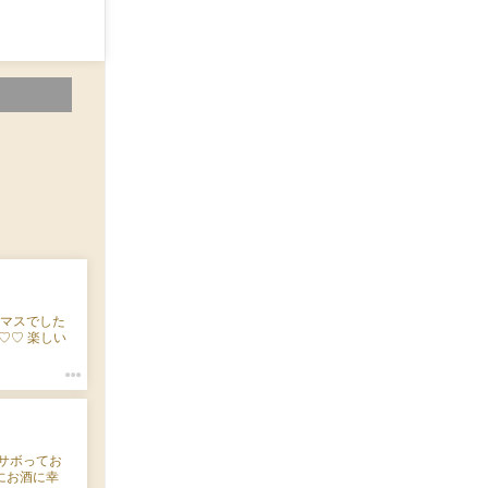
スマスでした
♡♡ 楽しい
ee は３０日
 年内突っ走
新サボってお
事にお酒に幸