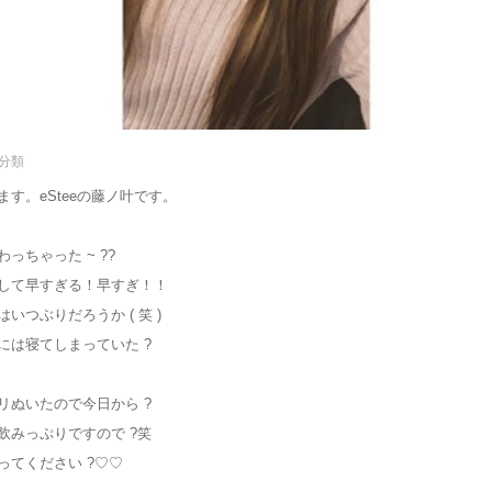
未分類
す。eSteeの藤ノ叶です。
っちゃった ~ ??
して早すぎる！早すぎ！！
いつぶりだろうか ( 笑 )
には寝てしまっていた ?
リぬいたので今日から ?
飲みっぷりですので ?笑
ってください ?♡♡