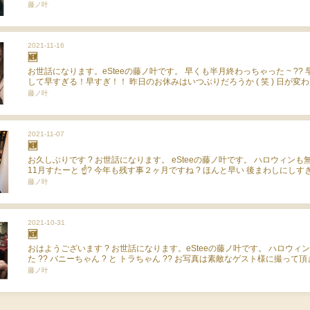
せでございます ? 来週はクリスマスですね ? 早いなあ 〜 ･･･。 今年は数
藤ノ叶
を購入致しまして ✨ 一週間ダイエット本気で頑張ります ? 笑笑 それでは
お時間を 失礼します
2021-11-16
🆕
お世話になります。eSteeの藤ノ叶です。 早くも半月終わっちゃった ~ ??
して早すぎる！早すぎ！！ 昨日のお休みはいつぶりだろうか ( 笑 ) 日が変
てしまっていた ? お酒もスッキリぬいたので今日から ? 相変わらずの飲み
藤ノ叶
で ?笑 後半も可愛がってください ?♡♡ それでは失礼します。
2021-11-07
🆕
お久しぶりです ? お世話になります。 eSteeの藤ノ叶です。 ハロウィン
11月すたーと ☝? 今年も残す事２ヶ月ですね ? ほんと早い 後まわしにし
除 ? ( 笑 ) そろそろぼちぼちやっていかないと ?? 毎年年末一生バタバタ
藤ノ叶
( 笑 ) １０月もおてんば娘をありがとうございました ♡ １１月も存分に可
て下さいまし ♡♡ 今日は朝からお家のことして疲れた ? 少しお昼寝しようかな
れでは失礼します。
2021-10-31
🆕
おはようございます ? お世話になります。eSteeの藤ノ叶です。 ハロウィ
た ?? バニーちゃん ? と トラちゃん ?? お写真は素敵なゲスト様に撮って頂
ばかりにポーズ決めました ? 写真慣れしていないのと私のキャラに 全くあ
藤ノ叶
て引きつっております ? 今日で早くも10月が終わる ? eSteeは最後まで突
~ ?‍♂️? 本日もお待ちしております ♡♡ それでは失礼します。