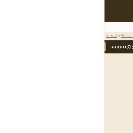
トップ
<
ラウン
sapuri