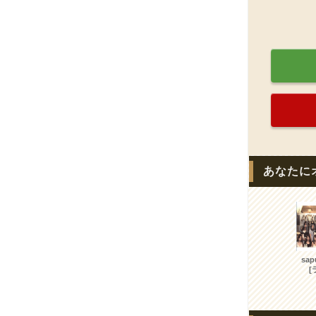
あなたに
sap
[