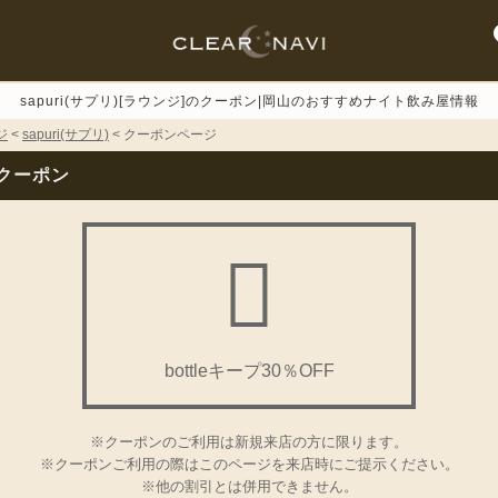
sapuri(サプリ)[ラウンジ]のクーポン|岡山のおすすめナイト飲み屋情報
ジ
<
sapuri(サプリ)
< クーポンページ
のクーポン
bottleキープ30％OFF
※クーポンのご利用は新規来店の方に限ります。
※クーポンご利用の際はこのページを来店時にご提示ください。
※他の割引とは併用できません。