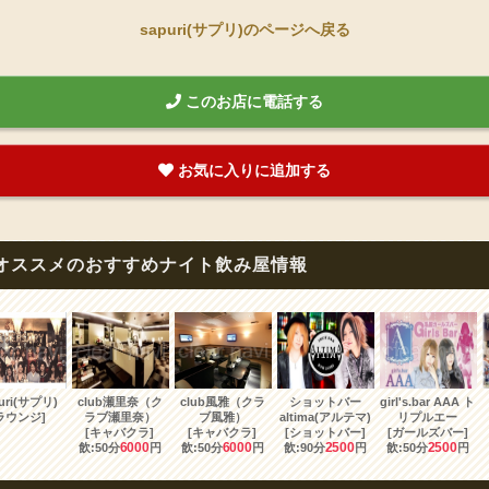
sapuri(サプリ)のページへ戻る
このお店に電話する
お気に入りに追加する
オススメのおすすめナイト飲み屋情報
uri(サプリ)
club瀬里奈（ク
club風雅（クラ
ショットバー
girl's.bar AAA ト
ラウンジ]
ラブ瀬里奈）
ブ風雅）
altima(アルテマ)
リプルエー
[キャバクラ]
[キャバクラ]
[ショットバー]
[ガールズバー]
6000
6000
2500
2500
飲:50分
円
飲:50分
円
飲:90分
円
飲:50分
円