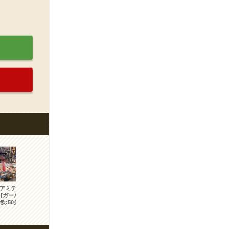
アミティ Amity
[ガールズバー]
2800
飲:50分
円