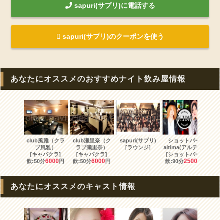
sapuri(サプリ)に電話する
sapuri(サプリ)のクーポンを使う
あなたにオススメのおすすめナイト飲み屋情報
club風雅（クラ
club瀬里奈（ク
sapuri(サプリ)
ショットバー
アミ
ブ風雅）
ラブ瀬里奈）
[ラウンジ]
altima(アルテマ)
[
[キャバクラ]
[キャバクラ]
[ショットバー]
飲:
6000
6000
2500
飲:50分
円
飲:50分
円
飲:90分
円
あなたにオススメのキャスト情報